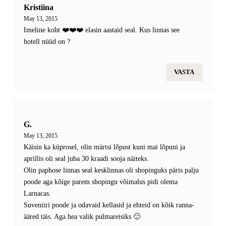
Kristiina
May 13, 2015
Imeline koht ❤️❤️❤️ elasin aastaid seal. Kus linnas see
hotell nüüd on ?
VASTA
G.
May 13, 2015
Käisin ka küprosel, olin märtsi lõpust kuni mai lõpuni ja
aprillis oli seal juba 30 kraadi sooja näiteks.
Olin paphose linnas seal kesklinnas oli shopinguks päris palju
poode aga kõige parem shopingu võimalus pidi olema
Larnacas.
Suveniiri poode ja odavaid kellasid ja ehteid on kõik ranna-
ääred täis. Aga hea valik pulmareisiks 🙂