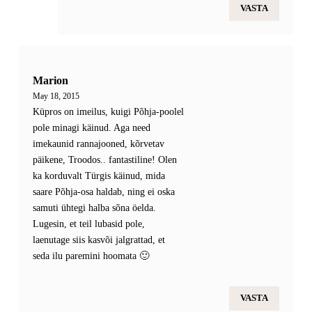
VASTA
Marion
May 18, 2015
Küpros on imeilus, kuigi Põhja-poolel
pole minagi käinud. Aga need
imekaunid rannajooned, kõrvetav
päikene, Troodos.. fantastiline! Olen
ka korduvalt Türgis käinud, mida
saare Põhja-osa haldab, ning ei oska
samuti ühtegi halba sõna öelda.
Lugesin, et teil lubasid pole,
laenutage siis kasvõi jalgrattad, et
seda ilu paremini hoomata 🙂
VASTA