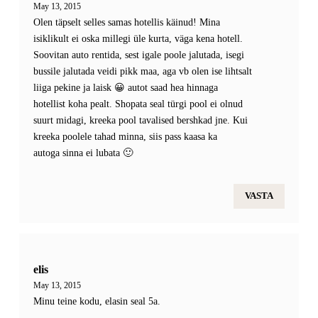
May 13, 2015
Olen täpselt selles samas hotellis käinud! Mina
isiklikult ei oska millegi üle kurta, väga kena hotell.
Soovitan auto rentida, sest igale poole jalutada, isegi
bussile jalutada veidi pikk maa, aga vb olen ise lihtsalt
liiga pekine ja laisk 😀 autot saad hea hinnaga
hotellist koha pealt. Shopata seal türgi pool ei olnud
suurt midagi, kreeka pool tavalised bershkad jne. Kui
kreeka poolele tahad minna, siis pass kaasa ka
autoga sinna ei lubata 🙂
VASTA
elis
May 13, 2015
Minu teine kodu, elasin seal 5a.