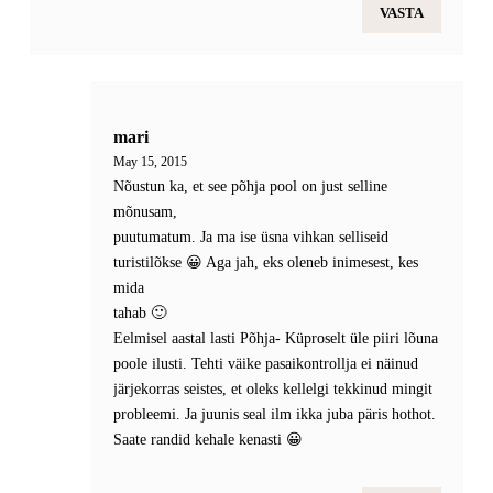
VASTA
mari
May 15, 2015
Nõustun ka, et see põhja pool on just selline
mõnusam,
puutumatum. Ja ma ise üsna vihkan selliseid
turistilõkse 😀 Aga jah, eks oleneb inimesest, kes
mida
tahab 🙂
Eelmisel aastal lasti Põhja- Küproselt üle piiri lõuna
poole ilusti. Tehti väike pasaikontrollja ei näinud
järjekorras seistes, et oleks kellelgi tekkinud mingit
probleemi. Ja juunis seal ilm ikka juba päris hothot.
Saate randid kehale kenasti 😀