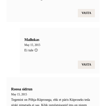
VASTA
Mallukas
May 15, 2015
Ei tule 🙂
VASTA
Roosa sidrun
May 15, 2015
Tegemist on Põhja-Küprosega, ehk et päris Küproseks teda
siiski nimetada ei saa. Kõik regulatsioonid jms on pigem