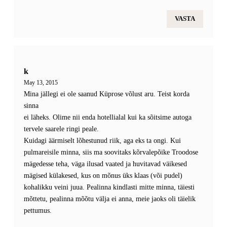
VASTA
k
May 13, 2015
Mina jällegi ei ole saanud Küprose võlust aru. Teist korda
sinna
ei läheks. Olime nii enda hotellialal kui ka sõitsime autoga
tervele saarele ringi peale.
Kuidagi äärmiselt lõhestunud riik, aga eks ta ongi. Kui
pulmareisile minna, siis ma soovitaks kõrvalepõike Troodose
mägedesse teha, väga ilusad vaated ja huvitavad väikesed
mägised külakesed, kus on mõnus üks klaas (või pudel)
kohalikku veini juua. Pealinna kindlasti mitte minna, täiesti
mõttetu, pealinna mõõtu välja ei anna, meie jaoks oli täielik
pettumus.