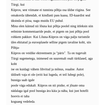
Türgi, kui
Küpros, sest viimane ei tunnista põhja osa üldse riigina. See
omakorda tähendab, et kindlasti pass kaasa, ID-kaardist seal
üksinda ei piisa, nagu muidu EU puhul.
Mina olen käinud nii lõuna kui põhja poolel ning ütleksin siin
eelmiste kommentaaride peale, et pigem on just põhja pool
rohkem pakkuv. Kui Lõuna-Küpros on väga palju turismile
üles ehitatud ja eurooplasele selline pigem tavaline koht, siis
Põhja-
Küpros on veidike ektreemsem ja “päris”. Ta on tugevalt
Türgi sugemetega, inimesed on suuremalt osalt türklased, aga
koht
ise on kuidagi vähem lihvitud ja mõnus, reaalne. Autot
üldiselt vaja ei ole (eriti kui lugeda, et teil lubegi pole),
bussiga saab igale
poole väga edukalt. Küpros on nii pisike, et jõuate oma
nädalaga igal pool bussiga ära käia ja näha, kui just hotelli
hoovis ei taha
koguaeg vedeleda.