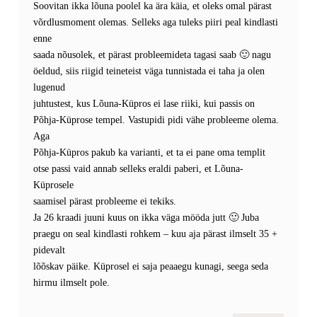
Soovitan ikka lõuna poolel ka ära käia, et oleks omal pärast
võrdlusmoment olemas. Selleks aga tuleks piiri peal kindlasti
enne
saada nõusolek, et pärast probleemideta tagasi saab 🙂 nagu
öeldud, siis riigid teineteist väga tunnistada ei taha ja olen
lugenud
juhtustest, kus Lõuna-Küpros ei lase riiki, kui passis on
Põhja-Küprose tempel. Vastupidi pidi vähe probleeme olema.
Aga
Põhja-Küpros pakub ka varianti, et ta ei pane oma templit
otse passi vaid annab selleks eraldi paberi, et Lõuna-
Küprosele
saamisel pärast probleeme ei tekiks.
Ja 26 kraadi juuni kuus on ikka väga mööda jutt 🙂 Juba
praegu on seal kindlasti rohkem – kuu aja pärast ilmselt 35 +
pidevalt
lõõskav päike. Küprosel ei saja peaaegu kunagi, seega seda
hirmu ilmselt pole.