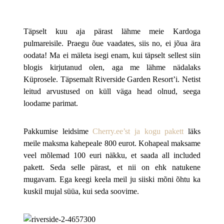
Täpselt kuu aja pärast lähme meie Kardoga
pulmareisile. Praegu õue vaadates, siis no, ei jõua ära
oodata! Ma ei mäleta isegi enam, kui täpselt sellest siin
blogis kirjutanud olen, aga me lähme nädalaks
Küprosele. Täpsemalt Riverside Garden Resort’i. Netist
leitud arvustused on küll väga head olnud, seega
loodame parimat.
Pakkumise leidsime
Cherry.ee’st ja kogu pakett
läks
meile maksma kahepeale 800 eurot. Kohapeal maksame
veel mõlemad 100 euri näkku, et saada all included
pakett. Seda selle pärast, et nii on ehk natukene
mugavam. Ega keegi keela meil ju siiski mõni õhtu ka
kuskil mujal süüa, kui seda soovime.