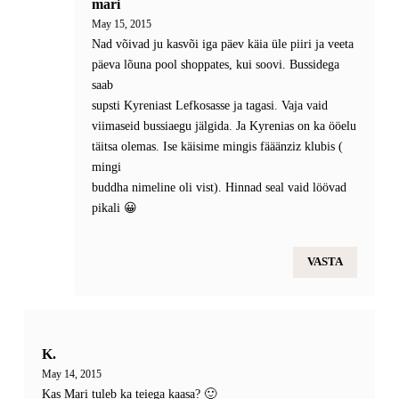
mari
May 15, 2015
Nad võivad ju kasvõi iga päev käia üle piiri ja veeta
päeva lõuna pool shoppates, kui soovi. Bussidega
saab
supsti Kyreniast Lefkosasse ja tagasi. Vaja vaid
viimaseid bussiaegu jälgida. Ja Kyrenias on ka ööelu
täitsa olemas. Ise käisime mingis fääänziz klubis (
mingi
buddha nimeline oli vist). Hinnad seal vaid löövad
pikali 😀
VASTA
K.
May 14, 2015
Kas Mari tuleb ka teiega kaasa? 🙂