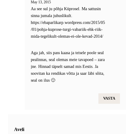
May 13, 2015
Aa see sul ju põhja Küprosel. Ma sattusin
sinna jumala juhuslikult.
https://ebaparlikarp.wordpress.com/2015/05
/01/pohja-kuprose-turgi-vabariik-ehk-riik-
mida-tegelikult-olemas-ei-ole-kevad-2014/
Aga jah, siis pass kaasa ja teisele poole seal
pealinnas, seal olemas meie tavapoed – zara
jne. Hinnad täpselt samad mis Eestis. Ja
soovitan ka rendikas võtta ja saar läbi sõita,
seal on ilus 🙂
VASTA
Aveli