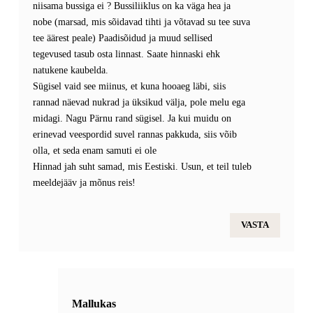
niisama bussiga ei ? Bussiliiklus on ka väga hea ja
nobe (marsad, mis sõidavad tihti ja võtavad su tee suva
tee äärest peale) Paadisõidud ja muud sellised
tegevused tasub osta linnast. Saate hinnaski ehk
natukene kaubelda.
Sügisel vaid see miinus, et kuna hooaeg läbi, siis
rannad näevad nukrad ja üksikud välja, pole melu ega
midagi. Nagu Pärnu rand sügisel. Ja kui muidu on
erinevad veespordid suvel rannas pakkuda, siis võib
olla, et seda enam samuti ei ole
Hinnad jah suht samad, mis Eestiski. Usun, et teil tuleb
meeldejääv ja mõnus reis!
VASTA
Mallukas