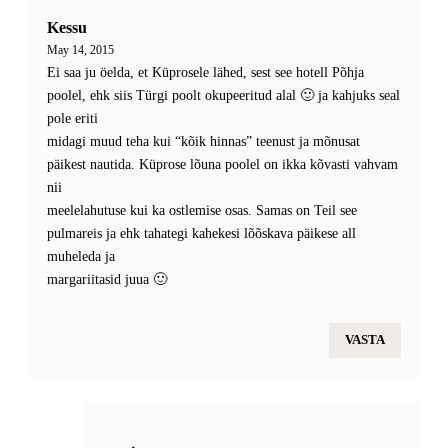
Kessu
May 14, 2015
Ei saa ju öelda, et Küprosele lähed, sest see hotell Põhja
poolel, ehk siis Türgi poolt okupeeritud alal 🙂 ja kahjuks seal
pole eriti
midagi muud teha kui “kõik hinnas” teenust ja mõnusat
päikest nautida. Küprose lõuna poolel on ikka kõvasti vahvam
nii
meelelahutuse kui ka ostlemise osas. Samas on Teil see
pulmareis ja ehk tahategi kahekesi lõõskava päikese all
muheleda ja
margariitasid juua 🙂
VASTA