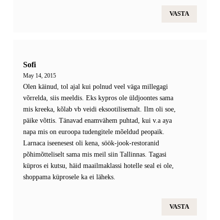
VASTA
Sofi
May 14, 2015
Olen käinud, tol ajal kui polnud veel väga millegagi
võrrelda, siis meeldis. Eks kypros ole üldjoontes sama
mis kreeka, kõlab vb veidi eksootilisemalt. Ilm oli soe,
päike võttis. Tänavad enamvähem puhtad, kui v.a aya
napa mis on euroopa tudengitele mõeldud peopaik.
Larnaca iseenesest oli kena, söök-jook-restoranid
põhimõtteliselt sama mis meil siin Tallinnas. Tagasi
küpros ei kutsu, häid maailmaklassi hotelle seal ei ole,
shoppama küprosele ka ei läheks.
VASTA