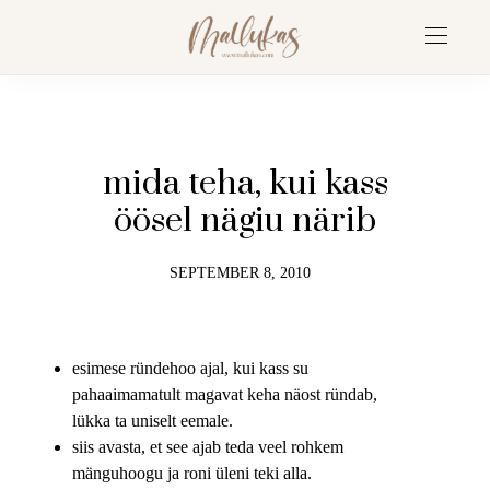
mida teha, kui kass
öösel nägiu närib
SEPTEMBER 8, 2010
esimese ründehoo ajal, kui kass su
pahaaimamatult magavat keha näost ründab,
lükka ta uniselt eemale.
siis avasta, et see ajab teda veel rohkem
mänguhoogu ja roni üleni teki alla.