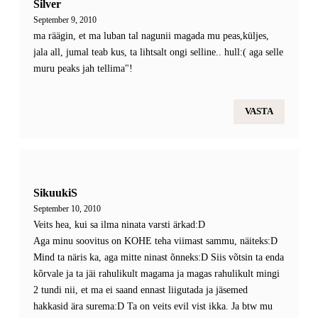
Silver
September 9, 2010
ma räägin, et ma luban tal nagunii magada mu peas,küljes,
jala all, jumal teab kus, ta lihtsalt ongi selline.. hull:( aga selle
muru peaks jah tellima"!
VASTA
SikuukiS
September 10, 2010
Veits hea, kui sa ilma ninata varsti ärkad:D
Aga minu soovitus on KOHE teha viimast sammu, näiteks:D
Mind ta näris ka, aga mitte ninast õnneks:D Siis võtsin ta enda
kõrvale ja ta jäi rahulikult magama ja magas rahulikult mingi
2 tundi nii, et ma ei saand ennast liigutada ja jäsemed
hakkasid ära surema:D Ta on veits evil vist ikka. Ja btw mu