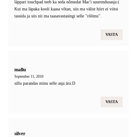
läppari touchpad teeb ka seda nõmedat Mac'i suurendusasja:(
Kui ma läpaka kooli kaasa võtan, siis ma välist hiirt ei viitsi
tassida ja siis nii ma taasavastasingi selle "rõõmu".
VASTA
mallu
September 11, 2010
sillu parandas minu selle asja ära:D
VASTA
silver