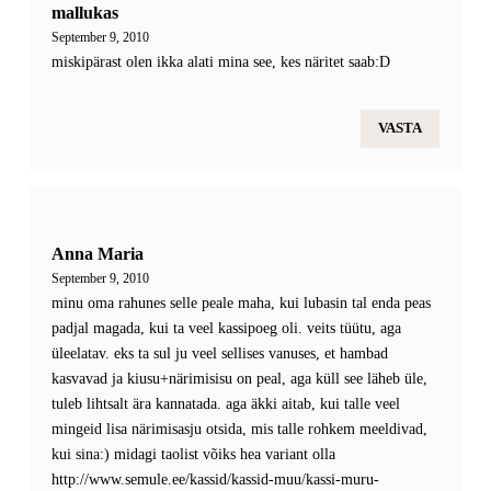
mallukas
September 9, 2010
miskipärast olen ikka alati mina see, kes näritet saab:D
VASTA
Anna Maria
September 9, 2010
minu oma rahunes selle peale maha, kui lubasin tal enda peas
padjal magada, kui ta veel kassipoeg oli. veits tüütu, aga
üleelatav. eks ta sul ju veel sellises vanuses, et hambad
kasvavad ja kiusu+närimisisu on peal, aga küll see läheb üle,
tuleb lihtsalt ära kannatada. aga äkki aitab, kui talle veel
mingeid lisa närimisasju otsida, mis talle rohkem meeldivad,
kui sina:) midagi taolist võiks hea variant olla
http://www.semule.ee/kassid/kassid-muu/kassi-muru-