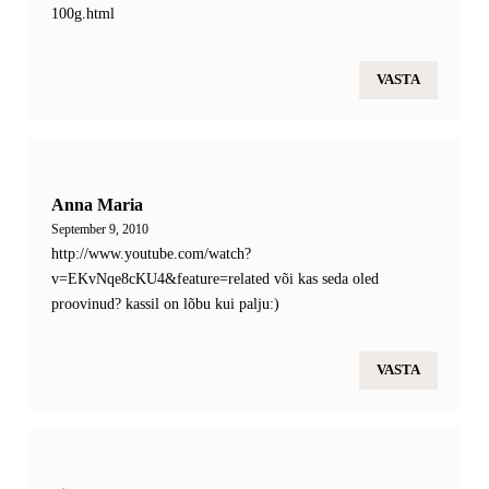
100g.html
VASTA
Anna Maria
September 9, 2010
http://www.youtube.com/watch?
v=EKvNqe8cKU4&feature=related
või kas seda oled
proovinud? kassil on lõbu kui palju:)
VASTA