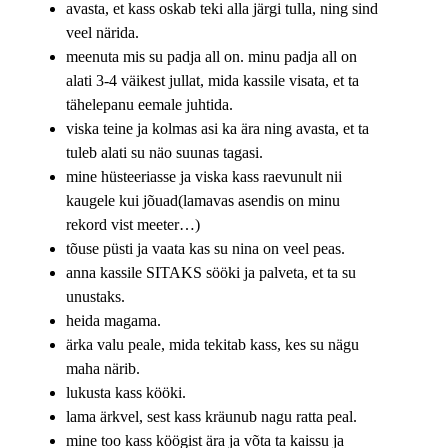
avasta, et kass oskab teki alla järgi tulla, ning sind
veel närida.
meenuta mis su padja all on. minu padja all on
alati 3-4 väikest jullat, mida kassile visata, et ta
tähelepanu eemale juhtida.
viska teine ja kolmas asi ka ära ning avasta, et ta
tuleb alati su näo suunas tagasi.
mine hüsteeriasse ja viska kass raevunult nii
kaugele kui jõuad(lamavas asendis on minu
rekord vist meeter…)
tõuse püsti ja vaata kas su nina on veel peas.
anna kassile SITAKS sööki ja palveta, et ta su
unustaks.
heida magama.
ärka valu peale, mida tekitab kass, kes su nägu
maha närib.
lukusta kass kööki.
lama ärkvel, sest kass kräunub nagu ratta peal.
mine too kass köögist ära ja võta ta kaissu ja