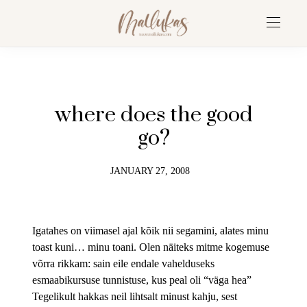
where does the good
go?
JANUARY 27, 2008
Igatahes on viimasel ajal kõik nii segamini, alates minu
toast kuni… minu toani. Olen näiteks mitme kogemuse
võrra rikkam: sain eile endale vahelduseks
esmaabikursuse tunnistuse, kus peal oli “väga hea”
Tegelikult hakkas neil lihtsalt minust kahju, sest