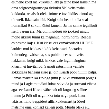
esimene kord ma kukkusin läbi ja teine kord lasksin ma
oma selgroovigastusega tüdruku õlal veits maha
kukkuda, reaalselt oleks inimese invaliidiks teinud aga
oh well. Ikka sain läbi. Kuigi suht hea oli olla seal
hommikul 9-st kuni õhtul kuueni. Ja me saime tegelikult
isegi varem ära. Ma olin muidugi öö jooksul ainult
mõne üksiku tunni ka maganud, norm norm. Reedel
esinesime kajas. Kui klassi ees esmakordselt ÜLDSE
lauldes mul hakkasid kõik kehaosad lõpetades
kulmudega värisema, siis publiku ees sain veits
hakkama, kuigi mikk hakkas vale lugu mängima
kitarril, ei huvitanud. Samuti astusin ma valgete
sokkidega banaani sisse ja jõin Kaarli pool niiiiiiii palju.
Samas rääksin ka Erkoga juttu ja Kiku muudkui põlgas
mind ja Lagle muudkui lubas solvuda ja surmani vihata
aga see Lauri Kassu vähemalt oli koguaeg selline
nunnu ja Priit oli nagu ikka totu nagu poni. Lauri
takistas mind treppidest allla kukkumast ja öösel
matsime oma konisid kellegi potti. Muidu oleks elu